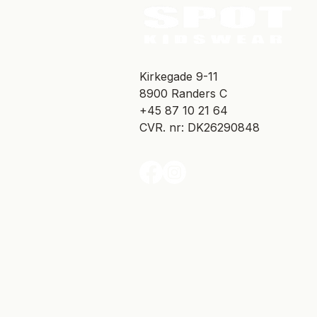
​Kirkegade 9-11
8900 Randers C
+45 87 10 21 64
CVR. nr: DK26290848