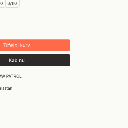
10
6/116
Tilføj til kurv
Køb nu
AW PATROL.
elastan