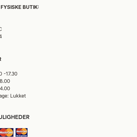
FYSISKE BUTIK:
C
4
R
0 -17.30
18.00
14.00
age: Lukket​
ULIGHEDER