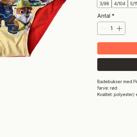
3/98
4/104
5/1
Antal
*
Badebukser med P
farve: rød
Kvalitet: polyester/ 