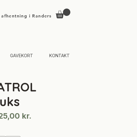
d afhentning i Randers
GAVEKORT
KONTAKT
ATROL
uks
Regulær
Salgspris
25,00 kr.
ris