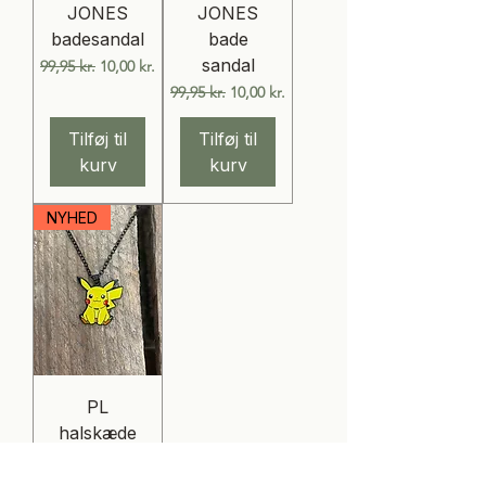
JONES
JONES
badesandal
bade
sandal
Regulær pris
Salgspris
99,95 kr.
10,00 kr.
Regulær pris
Salgspris
99,95 kr.
10,00 kr.
Tilføj til
Tilføj til
kurv
kurv
NYHED
PL
halskæde
Pris
49,95 kr.