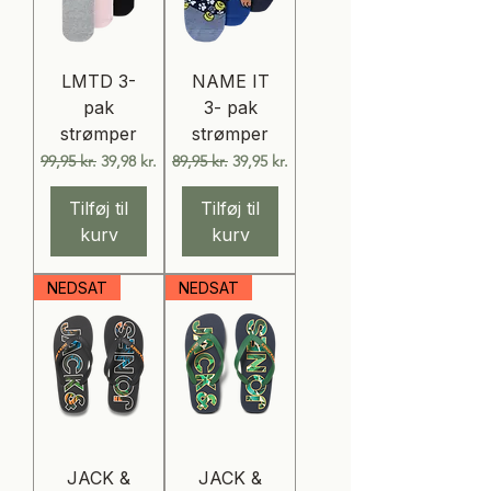
LMTD 3-
NAME IT
pak
3- pak
strømper
strømper
Regulær pris
Salgspris
Regulær pris
Salgspris
99,95 kr.
39,98 kr.
89,95 kr.
39,95 kr.
Tilføj til
Tilføj til
kurv
kurv
NEDSAT
NEDSAT
JACK &
JACK &