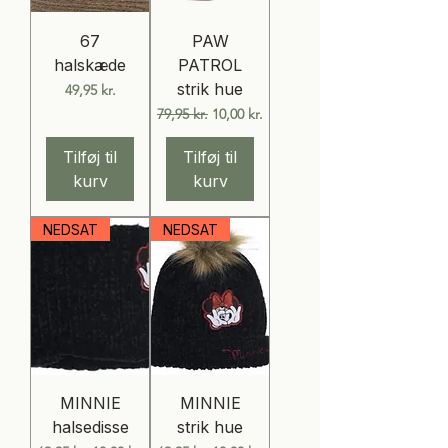
67
PAW
halskæde
PATROL
strik hue
Pris
49,95 kr.
Regulær pris
Salgspris
79,95 kr.
10,00 kr.
Tilføj til
Tilføj til
kurv
kurv
NEDSAT
NEDSAT
MINNIE
MINNIE
halsedisse
strik hue