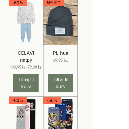
-60%
NYHED
CELAVI
PL hue
natpy
Pris
69,95 kr.
Regulær pris
Salgspris
199,95 kr.
79,98 kr.
Tilføj til
Tilføj til
kurv
kurv
-60%
-50%