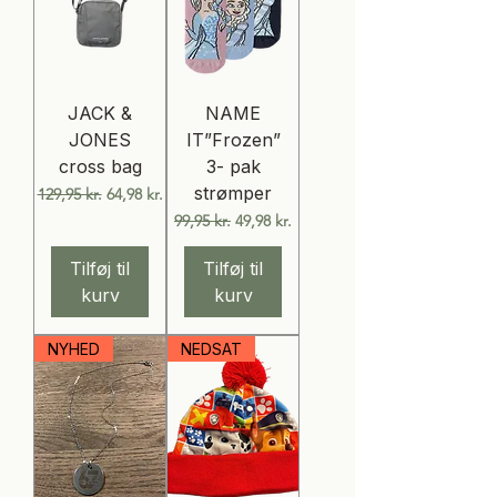
JACK &
NAME
JONES
IT”Frozen”
cross bag
3- pak
strømper
Regulær pris
Salgspris
129,95 kr.
64,98 kr.
Regulær pris
Salgspris
99,95 kr.
49,98 kr.
Tilføj til
Tilføj til
kurv
kurv
NYHED
NEDSAT