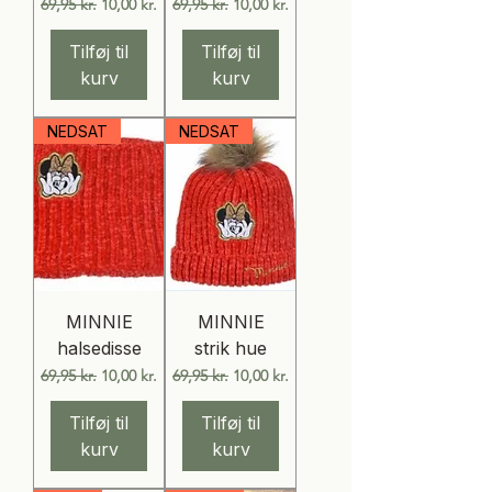
Regulær pris
Salgspris
Regulær pris
Salgspris
69,95 kr.
10,00 kr.
69,95 kr.
10,00 kr.
Tilføj til
Tilføj til
kurv
kurv
NEDSAT
NEDSAT
MINNIE
MINNIE
halsedisse
strik hue
Regulær pris
Salgspris
Regulær pris
Salgspris
69,95 kr.
10,00 kr.
69,95 kr.
10,00 kr.
Tilføj til
Tilføj til
kurv
kurv