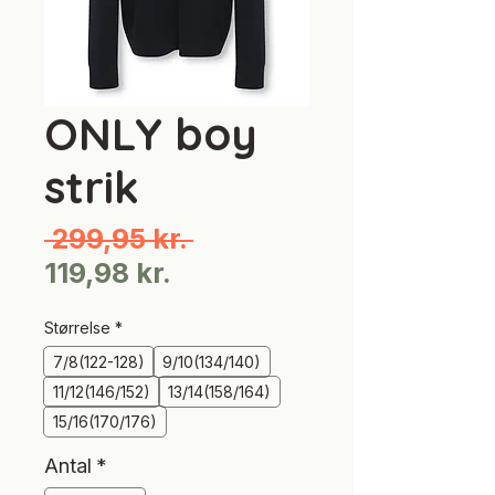
ONLY boy
strik
Regulær
 299,95 kr. 
Salgspris
pris
119,98 kr.
Størrelse
*
7/8(122-128)
9/10(134/140)
11/12(146/152)
13/14(158/164)
15/16(170/176)
Antal
*