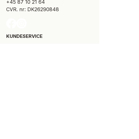
+45 87 10 21 64
CVR. nr: DK26290848
KUNDESERVICE​
Levering
Bytte-/retur
Størrelsesguide
Reklamationsret
Handelsbetingelser
Kontakt SPOT Kidswear
Om SPOT Kidswear
BESØG VORES FYSISKE BUTIK:
Kirkegade 9-11
8900 Randers C
+45 87 10 21 64