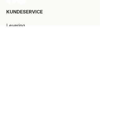
KUNDESERVICE​
Levering
Bytte-/retur
Størrelsesguide
Reklamationsret
Handelsbetingelser
Kontakt SPOT Kidswear
Om SPOT Kidswear
BESØG VORES FYSISKE BUTIK:
Kirkegade 9-11
8900 Randers C
+45 87 10 21 64
ÅBNINGSTIDER
Man-Tors:
10.00 -17.30