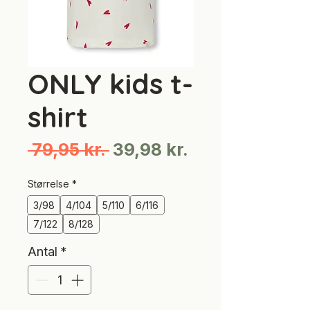
ONLY kids t-
shirt
Regulær
Salgspris
 79,95 kr. 
39,98 kr.
pris
Størrelse
*
3/98
4/104
5/110
6/116
7/122
8/128
Antal
*