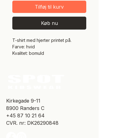
Tilføj til kurv
Køb nu
T-shirt med hjerter printet på.
Farve: hvid
Kvalitet: bomuld
​Kirkegade 9-11
8900 Randers C
+45 87 10 21 64
CVR. nr: DK26290848