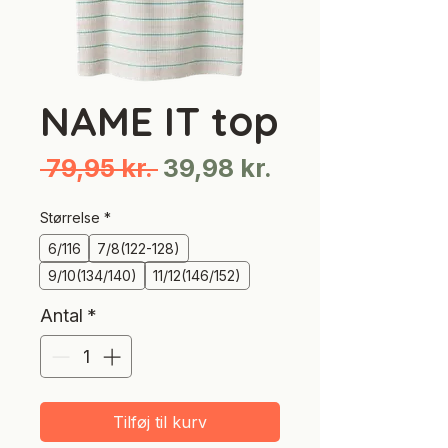
NAME IT top
Regulær
Salgspris
 79,95 kr. 
39,98 kr.
pris
Størrelse
*
6/116
7/8(122-128)
9/10(134/140)
11/12(146/152)
Antal
*
Tilføj til kurv