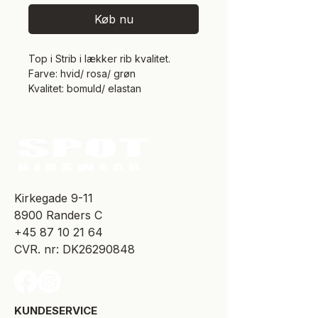
Køb nu
Top i Strib i lækker rib kvalitet.
Farve: hvid/ rosa/ grøn
Kvalitet: bomuld/ elastan
​Kirkegade 9-11
8900 Randers C
+45 87 10 21 64
CVR. nr: DK26290848
KUNDESERVICE​