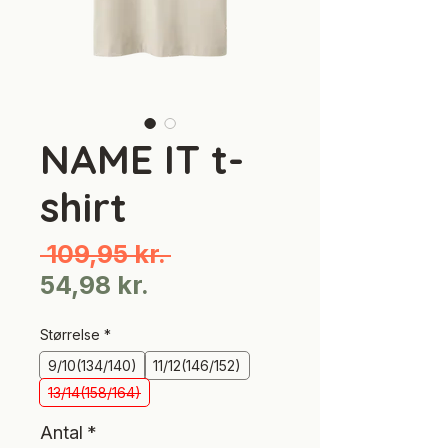
NAME IT t-
shirt
Regulær
 109,95 kr. 
Salgspris
pris
54,98 kr.
Størrelse
*
9/10(134/140)
11/12(146/152)
13/14(158/164)
Antal
*