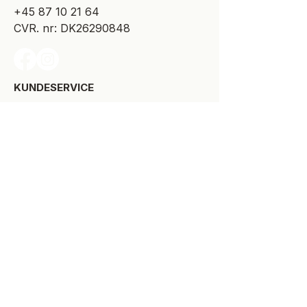
+45 87 10 21 64
CVR. nr: DK26290848
KUNDESERVICE​
Levering
Bytte-/retur
Størrelsesguide
Reklamationsret
Handelsbetingelser
Kontakt SPOT Kidswear
Om SPOT Kidswear
BESØG VORES FYSISKE BUTIK:
Kirkegade 9-11
8900 Randers C
+45 87 10 21 64