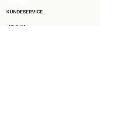
KUNDESERVICE​
Levering
Bytte-/retur
Størrelsesguide
Reklamationsret
Handelsbetingelser
Kontakt SPOT Kidswear
Om SPOT Kidswear
BESØG VORES FYSISKE BUTIK:
Kirkegade 9-11
8900 Randers C
+45 87 10 21 64
ÅBNINGSTIDER
Man-Tors:
10.00 -17.30