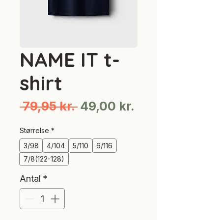
NAME IT t-
shirt
Regulær
Salgspris
 79,95 kr. 
49,00 kr.
pris
Størrelse
*
3/98
4/104
5/110
6/116
7/8(122-128)
Antal
*