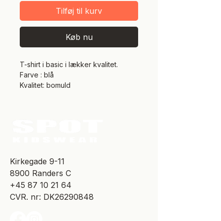
Tilføj til kurv
Køb nu
T-shirt i basic i lækker kvalitet.
Farve : blå
Kvalitet: bomuld
​Kirkegade 9-11
8900 Randers C
+45 87 10 21 64
CVR. nr: DK26290848