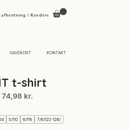
d afhentning i Randers
GAVEKORT
KONTAKT
T t-shirt
Regulær
Salgspris
 
74,98 kr.
pris
04
5/110
6/116
7/8(122-128)