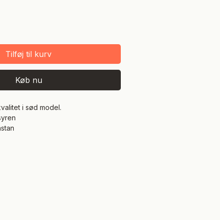
Tilføj til kurv
Køb nu
kvalitet i sød model.
syren
astan