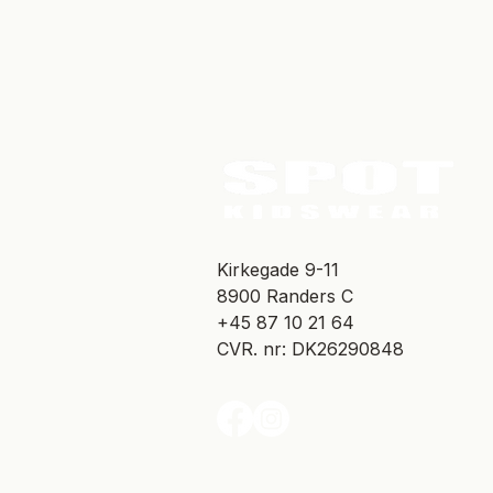
​Kirkegade 9-11
8900 Randers C
+45 87 10 21 64
CVR. nr: DK26290848