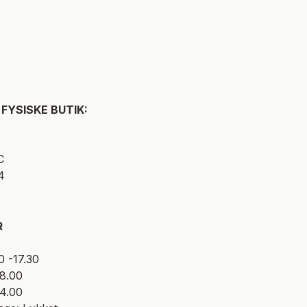
FYSISKE BUTIK:
C
4
R
0 -17.30
18.00
14.00