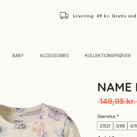
Levering: 49 kr. Gratis ve
BABY
ACCESSORIES
KOLLEKTIONSPRØVER
NAME I
 149,95 kr.
Størrelse
*
2(92)
3/98
4/1