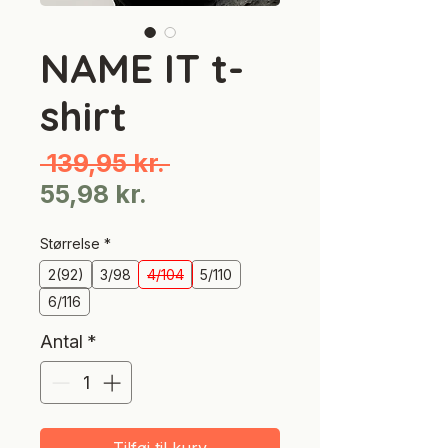
NAME IT t-
shirt
Regulær
 139,95 kr. 
Salgspris
pris
55,98 kr.
Størrelse
*
2(92)
3/98
4/104
5/110
6/116
Antal
*