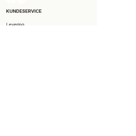
KUNDESERVICE​
Levering
Bytte-/retur
Størrelsesguide
Reklamationsret
Handelsbetingelser
Kontakt SPOT Kidswear
Om SPOT Kidswear
BESØG VORES FYSISKE BUTIK:
Kirkegade 9-11
8900 Randers C
+45 87 10 21 64
ÅBNINGSTIDER
Man-Tors:
10.00 -17.30