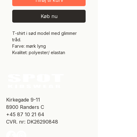
Tilføj til kurv
Køb nu
T-shirt i sød model med glimmer
tråd.
Farve: mørk lyng
Kvalitet: polyester/ elastan
​Kirkegade 9-11
8900 Randers C
+45 87 10 21 64
CVR. nr: DK26290848