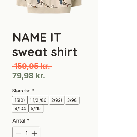
NAME IT
sweat shirt
Regulær
 159,95 kr. 
Salgspris
pris
79,98 kr.
Størrelse
*
1(80)
1 1/2 /86
2(92)
3/98
4/104
5/110
Antal
*