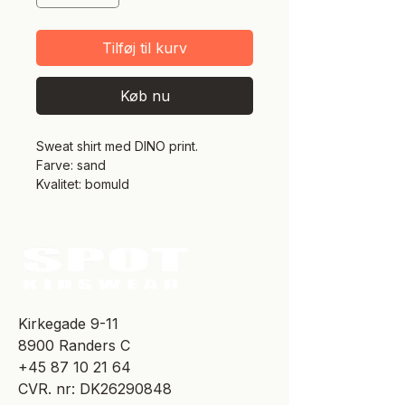
Tilføj til kurv
Køb nu
Sweat shirt med DINO print.
Farve: sand
Kvalitet: bomuld
​Kirkegade 9-11
8900 Randers C
+45 87 10 21 64
CVR. nr: DK26290848