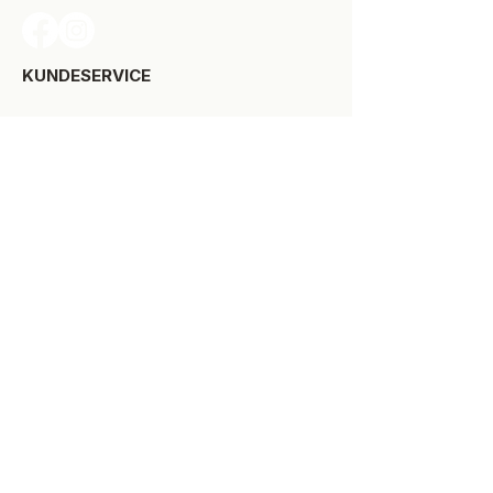
KUNDESERVICE​
Levering
Bytte-/retur
Størrelsesguide
Reklamationsret
Handelsbetingelser
Kontakt SPOT Kidswear
Om SPOT Kidswear
BESØG VORES FYSISKE BUTIK:
Kirkegade 9-11
8900 Randers C
+45 87 10 21 64
ÅBNINGSTIDER