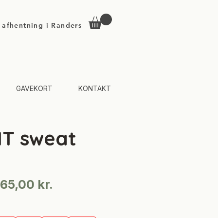
d afhentning i Randers
GAVEKORT
KONTAKT
IT sweat
Regulær
Salgspris
65,00 kr.
pris