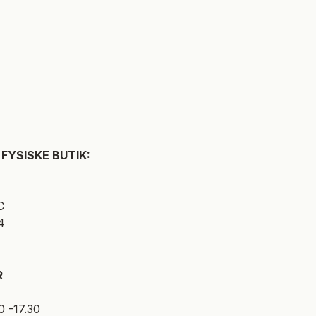
FYSISKE BUTIK:
C
4
R
0 -17.30