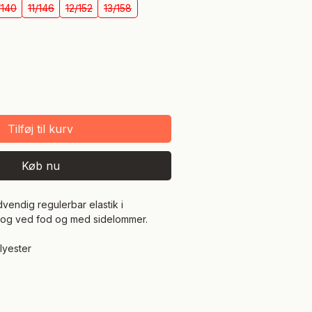
/140
11/146
12/152
13/158
Tilføj til kurv
Køb nu
endig regulerbar elastik i
jen og ved fod og med sidelommer.
lyester