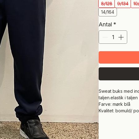
8/128
9/134
10
14/164
Antal
*
Sweat buks med indv
taljen.elastik i tal
Farve: mørk blå
Kvalitet: bomuld/ po