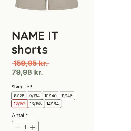
NAME IT
shorts
Regulær
 159,95 kr. 
Salgspris
pris
79,98 kr.
Størrelse
*
8/128
9/134
10/140
11/146
12/152
13/158
14/164
Antal
*