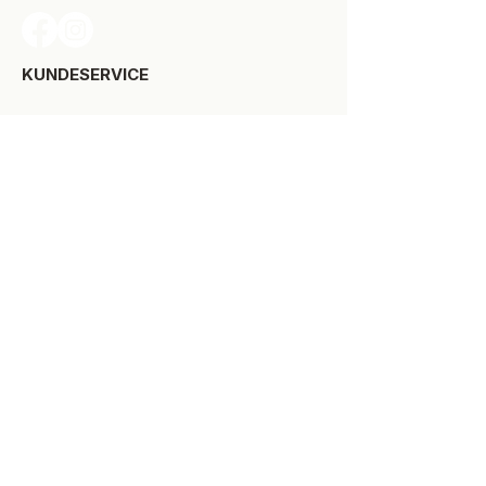
KUNDESERVICE​
Levering
Bytte-/retur
Størrelsesguide
Reklamationsret
Handelsbetingelser
Kontakt SPOT Kidswear
Om SPOT Kidswear
BESØG VORES FYSISKE BUTIK:
Kirkegade 9-11
8900 Randers C
+45 87 10 21 64
ÅBNINGSTIDER