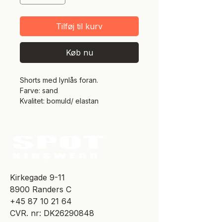
Tilføj til kurv
Køb nu
Shorts med lynlås foran.
Farve: sand
Kvalitet: bomuld/ elastan
​Kirkegade 9-11
8900 Randers C
+45 87 10 21 64
CVR. nr: DK26290848