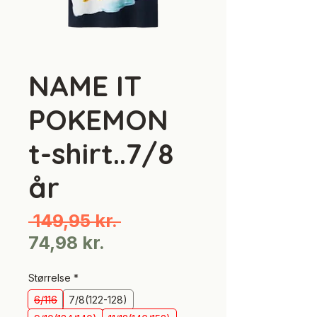
NAME IT
POKEMON
t-shirt..7/8
år
Regulær
 149,95 kr. 
Salgspris
pris
74,98 kr.
Størrelse
*
6/116
7/8(122-128)