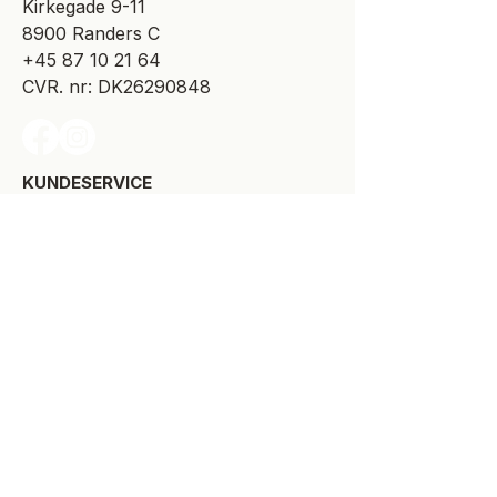
​Kirkegade 9-11
8900 Randers C
+45 87 10 21 64
CVR. nr: DK26290848
KUNDESERVICE​
Levering
Bytte-/retur
Størrelsesguide
Reklamationsret
Handelsbetingelser
Kontakt SPOT Kidswear
Om SPOT Kidswear
BESØG VORES FYSISKE BUTIK:
Kirkegade 9-11
8900 Randers C