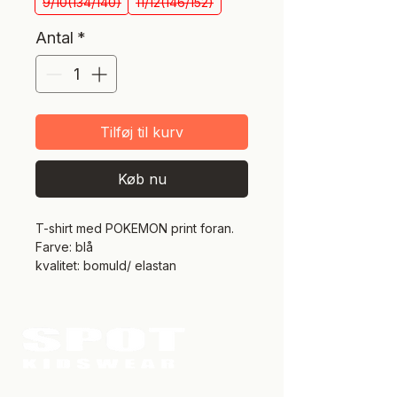
9/10(134/140)
11/12(146/152)
Antal
*
Tilføj til kurv
Køb nu
T-shirt med POKEMON print foran.
Farve: blå
kvalitet: bomuld/ elastan