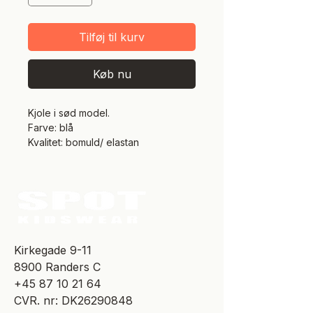
Tilføj til kurv
Køb nu
Kjole i sød model.
Farve: blå
Kvalitet: bomuld/ elastan
​Kirkegade 9-11
8900 Randers C
+45 87 10 21 64
CVR. nr: DK26290848