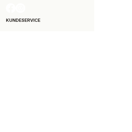
KUNDESERVICE​
Levering
Bytte-/retur
Størrelsesguide
Reklamationsret
Handelsbetingelser
Kontakt SPOT Kidswear
Om SPOT Kidswear
BESØG VORES FYSISKE BUTIK:
Kirkegade 9-11
8900 Randers C
+45 87 10 21 64
ÅBNINGSTIDER