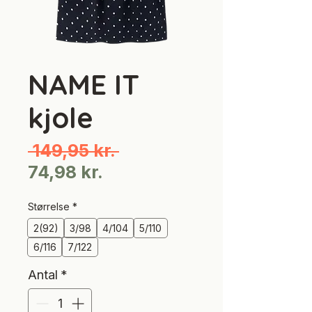
NAME IT
kjole
Regulær
 149,95 kr. 
Salgspris
pris
74,98 kr.
Størrelse
*
2(92)
3/98
4/104
5/110
6/116
7/122
Antal
*