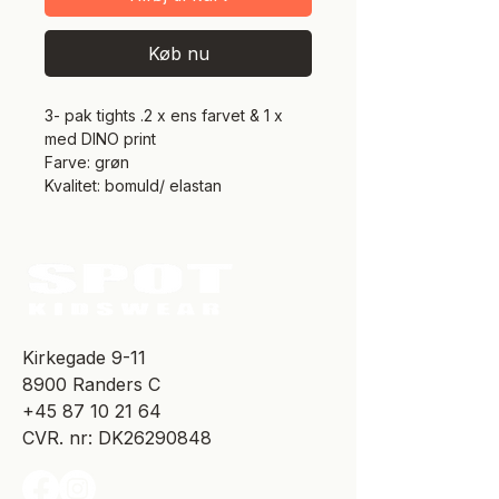
Køb nu
3- pak tights .2 x ens farvet & 1 x
med DINO print
Farve: grøn
Kvalitet: bomuld/ elastan
​Kirkegade 9-11
8900 Randers C
+45 87 10 21 64
CVR. nr: DK26290848