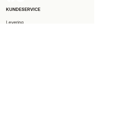
KUNDESERVICE​
Levering
Bytte-/retur
Størrelsesguide
Reklamationsret
Handelsbetingelser
Kontakt SPOT Kidswear
Om SPOT Kidswear
BESØG VORES FYSISKE BUTIK:
Kirkegade 9-11
8900 Randers C
+45 87 10 21 64
ÅBNINGSTIDER
Man-Tors:
10.00 -17.30