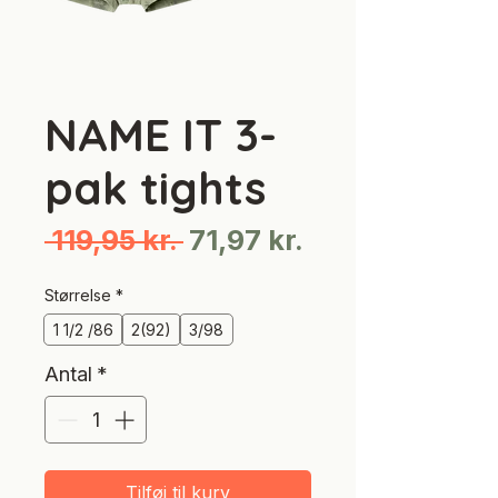
NAME IT 3-
pak tights
Regulær
Salgspris
 119,95 kr. 
71,97 kr.
pris
Størrelse
*
1 1/2 /86
2(92)
3/98
Antal
*
Tilføj til kurv