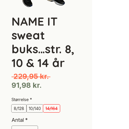
NAME IT
sweat
buks…str. 8,
10 & 14 år
Regulær
 229,95 kr. 
Salgspris
pris
91,98 kr.
Størrelse
*
8/128
10/140
14/164
Antal
*