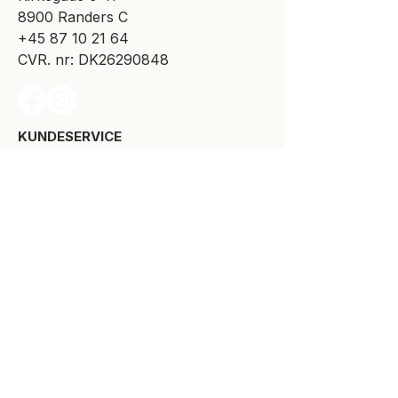
8900 Randers C
+45 87 10 21 64
CVR. nr: DK26290848
KUNDESERVICE​
Levering
Bytte-/retur
Størrelsesguide
Reklamationsret
Handelsbetingelser
Kontakt SPOT Kidswear
Om SPOT Kidswear
BESØG VORES FYSISKE BUTIK:
Kirkegade 9-11
8900 Randers C