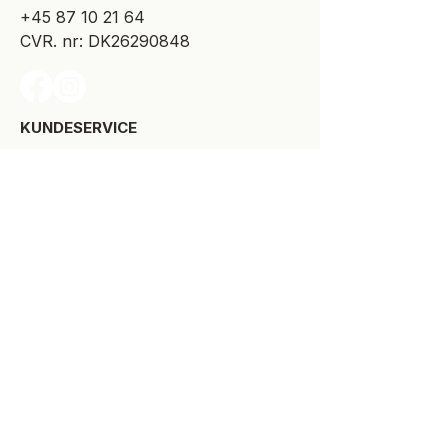
+45 87 10 21 64
CVR. nr: DK26290848
KUNDESERVICE​
Levering
Bytte-/retur
Størrelsesguide
Reklamationsret
Handelsbetingelser
Kontakt SPOT Kidswear
Om SPOT Kidswear
BESØG VORES FYSISKE BUTIK:
Kirkegade 9-11
8900 Randers C
+45 87 10 21 64