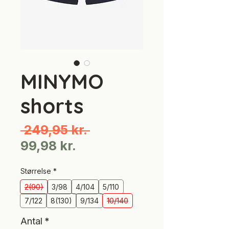
MINYMO
shorts
Regulær
 249,95 kr. 
Salgspris
pris
99,98 kr.
Størrelse
*
2(90)
3/98
4/104
5/110
7/122
8(130)
9/134
10/140
Antal
*