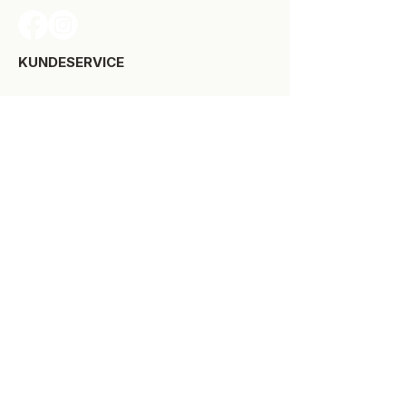
KUNDESERVICE​
Levering
Bytte-/retur
Størrelsesguide
Reklamationsret
Handelsbetingelser
Kontakt SPOT Kidswear
Om SPOT Kidswear
BESØG VORES FYSISKE BUTIK:
Kirkegade 9-11
8900 Randers C
+45 87 10 21 64
ÅBNINGSTIDER