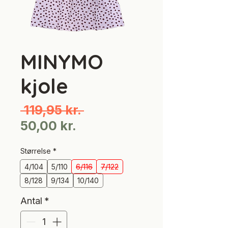
MINYMO
kjole
Regulær
 119,95 kr. 
Salgspris
pris
50,00 kr.
Størrelse
*
4/104
5/110
6/116
7/122
8/128
9/134
10/140
Antal
*