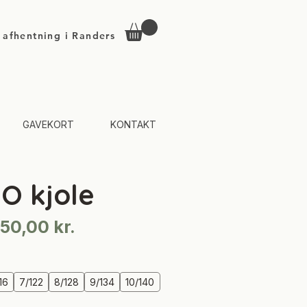
d afhentning i Randers
GAVEKORT
KONTAKT
O kjole
Regulær
Salgspris
50,00 kr.
pris
16
7/122
8/128
9/134
10/140