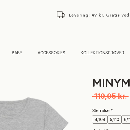
Levering: 49 kr. Gratis ve
BABY
ACCESSORIES
KOLLEKTIONSPRØVER
MINYM
 119,95 kr. 
Størrelse
*
4/104
5/110
6/1