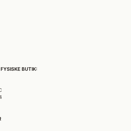
FYSISKE BUTIK:
C
4
R