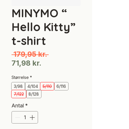
MINYMO “
Hello Kitty”
t-shirt
Regulær
 179,95 kr. 
Salgspris
pris
71,98 kr.
Størrelse
*
3/98
4/104
5/110
6/116
7/122
8/128
Antal
*