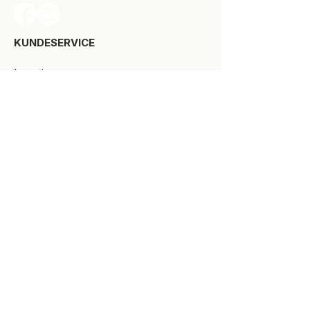
KUNDESERVICE​
Levering
Bytte-/retur
Størrelsesguide
Reklamationsret
Handelsbetingelser
Kontakt SPOT Kidswear
Om SPOT Kidswear
BESØG VORES FYSISKE BUTIK:
Kirkegade 9-11
8900 Randers C
+45 87 10 21 64
ÅBNINGSTIDER