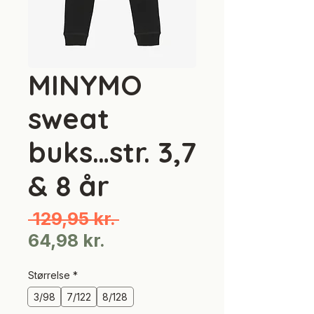
MINYMO
sweat
buks…str. 3,7
& 8 år
Regulær
 129,95 kr. 
Salgspris
pris
64,98 kr.
Størrelse
*
3/98
7/122
8/128