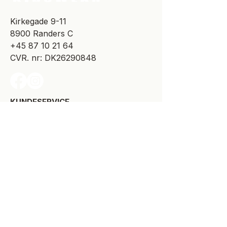
​Kirkegade 9-11
8900 Randers C
+45 87 10 21 64
CVR. nr: DK26290848
KUNDESERVICE​
Levering
Bytte-/retur
Størrelsesguide
Reklamationsret
Handelsbetingelser
Kontakt SPOT Kidswear
Om SPOT Kidswear
BESØG VORES FYSISKE BUTIK: