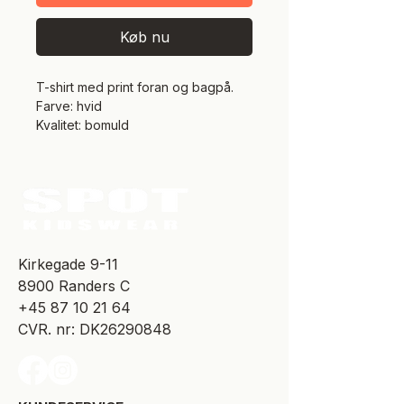
Køb nu
T-shirt med print foran og bagpå.
Farve: hvid
Kvalitet: bomuld
​Kirkegade 9-11
8900 Randers C
+45 87 10 21 64
CVR. nr: DK26290848