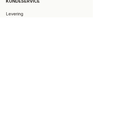
KUNDESERVICE​
Levering
Bytte-/retur
Størrelsesguide
Reklamationsret
Handelsbetingelser
Kontakt SPOT Kidswear
Om SPOT Kidswear
BESØG VORES FYSISKE BUTIK:
Kirkegade 9-11
8900 Randers C
+45 87 10 21 64
ÅBNINGSTIDER
Man-Tors:
10.00 -17.30
Fredag:
10.00-18.00