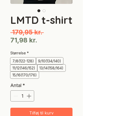
LMTD t-shirt
Regulær
 179,95 kr. 
Salgspris
pris
71,98 kr.
Størrelse
*
7/8(122-128)
9/10(134/140)
11/12(146/152)
13/14(158/164)
15/16(170/176)
Antal
*
Tilføj til kurv