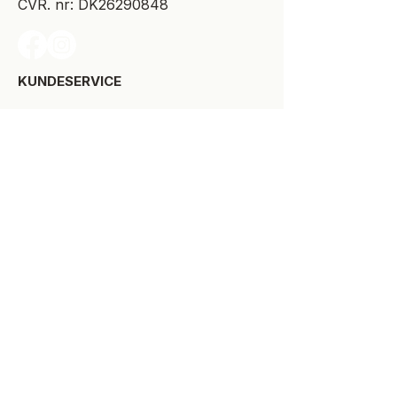
CVR. nr: DK26290848
KUNDESERVICE​
Levering
Bytte-/retur
Størrelsesguide
Reklamationsret
Handelsbetingelser
Kontakt SPOT Kidswear
Om SPOT Kidswear
BESØG VORES FYSISKE BUTIK:
Kirkegade 9-11
8900 Randers C
+45 87 10 21 64
ÅBNINGSTIDER