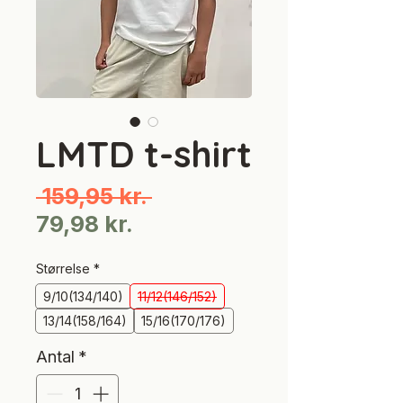
LMTD t-shirt
Regulær
 159,95 kr. 
Salgspris
pris
79,98 kr.
Størrelse
*
9/10(134/140)
11/12(146/152)
13/14(158/164)
15/16(170/176)
Antal
*