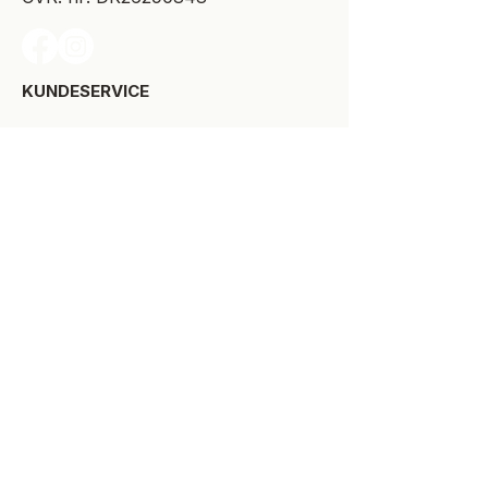
KUNDESERVICE​
Levering
Bytte-/retur
Størrelsesguide
Reklamationsret
Handelsbetingelser
Kontakt SPOT Kidswear
Om SPOT Kidswear
BESØG VORES FYSISKE BUTIK:
Kirkegade 9-11
8900 Randers C
+45 87 10 21 64
ÅBNINGSTIDER