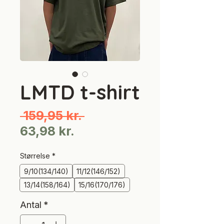
LMTD t-shirt
Regulær
 159,95 kr. 
Salgspris
pris
63,98 kr.
Størrelse
*
9/10(134/140)
11/12(146/152)
13/14(158/164)
15/16(170/176)
Antal
*