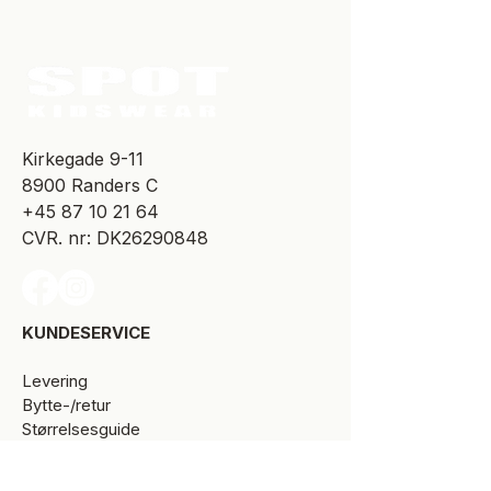
​Kirkegade 9-11
8900 Randers C
+45 87 10 21 64
CVR. nr: DK26290848
KUNDESERVICE​
Levering
Bytte-/retur
Størrelsesguide
Reklamationsret
Handelsbetingelser