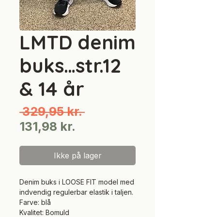
LMTD denim
buks…str.12
& 14 år
Regulær
 329,95 kr. 
Salgspris
pris
131,98 kr.
Ikke på lager
Denim buks i LOOSE FIT model med
indvendig regulerbar elastik i taljen.
Farve: blå
Kvalitet: Bomuld