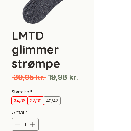
LMTD
glimmer
strømpe
Regulær
Salgspris
 39,95 kr. 
19,98 kr.
pris
Størrelse
*
34/36
37/39
40/42
Antal
*