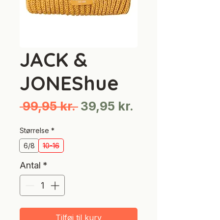
JACK &
JONEShue
Regulær
Salgspris
 99,95 kr. 
39,95 kr.
pris
Størrelse
*
6/8
10-16
Antal
*
Tilføj til kurv