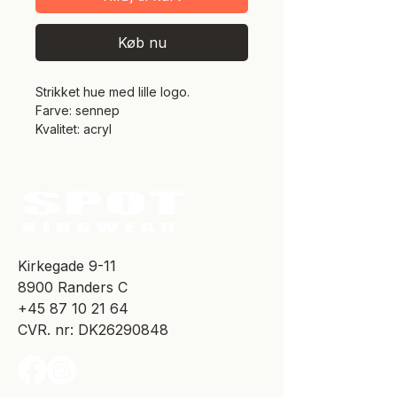
Køb nu
Strikket hue med lille logo.
Farve: sennep
Kvalitet: acryl
​Kirkegade 9-11
8900 Randers C
+45 87 10 21 64
CVR. nr: DK26290848