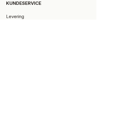
KUNDESERVICE​
Levering
Bytte-/retur
Størrelsesguide
Reklamationsret
Handelsbetingelser
Kontakt SPOT Kidswear
Om SPOT Kidswear
BESØG VORES FYSISKE BUTIK:
Kirkegade 9-11
8900 Randers C
+45 87 10 21 64
ÅBNINGSTIDER
Man-Tors:
10.00 -17.30
Fredag:
10.00-18.00