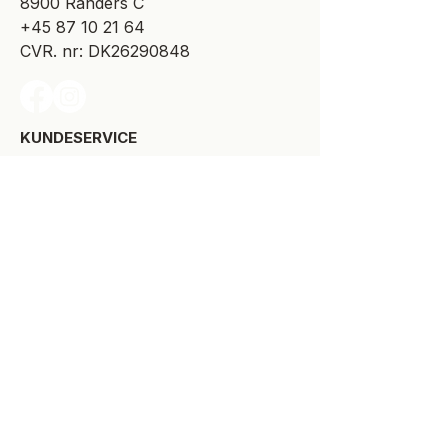
8900 Randers C
+45 87 10 21 64
CVR. nr: DK26290848
KUNDESERVICE​
Levering
Bytte-/retur
Størrelsesguide
Reklamationsret
Handelsbetingelser
Kontakt SPOT Kidswear
Om SPOT Kidswear
BESØG VORES FYSISKE BUTIK:
Kirkegade 9-11
8900 Randers C
+45 87 10 21 64