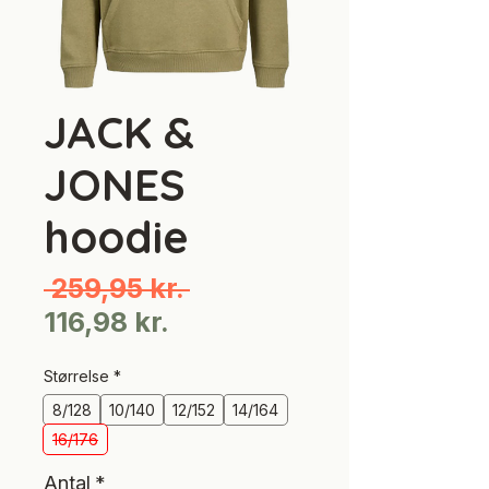
JACK &
JONES
hoodie
Regulær
 259,95 kr. 
Salgspris
pris
116,98 kr.
Størrelse
*
8/128
10/140
12/152
14/164
16/176
Antal
*