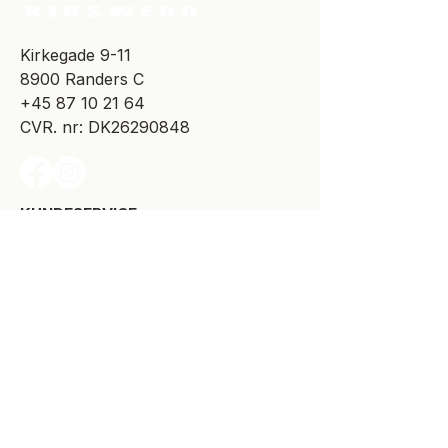
​Kirkegade 9-11
8900 Randers C
+45 87 10 21 64
CVR. nr: DK26290848
KUNDESERVICE​
Levering
Bytte-/retur
Størrelsesguide
Reklamationsret
Handelsbetingelser
Kontakt SPOT Kidswear
Om SPOT Kidswear
BESØG VORES FYSISKE BUTIK: