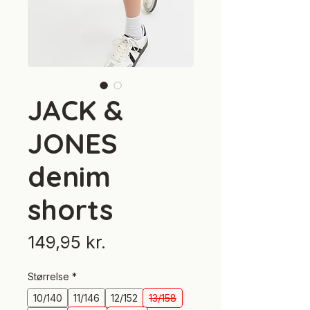
JACK &
JONES
denim
shorts
Pris
149,95 kr.
Størrelse
*
10/140
11/146
12/152
13/158