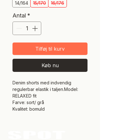
14/164
15/170
16/176
Antal
*
Tilføj til kurv
Køb nu
Denim shorts med indvendig
regulerbar elastik i taljen.Model:
RELAXED fit
Farve: sort/ grå
Kvalitet: bomuld