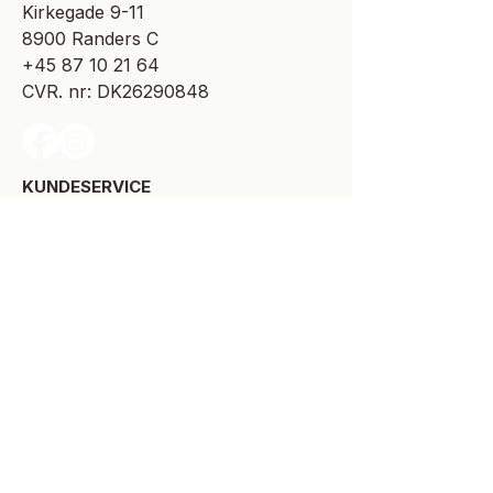
​Kirkegade 9-11
8900 Randers C
+45 87 10 21 64
CVR. nr: DK26290848
KUNDESERVICE​
Levering
Bytte-/retur
Størrelsesguide
Reklamationsret
Handelsbetingelser
Kontakt SPOT Kidswear
Om SPOT Kidswear
BESØG VORES FYSISKE BUTIK:
Kirkegade 9-11