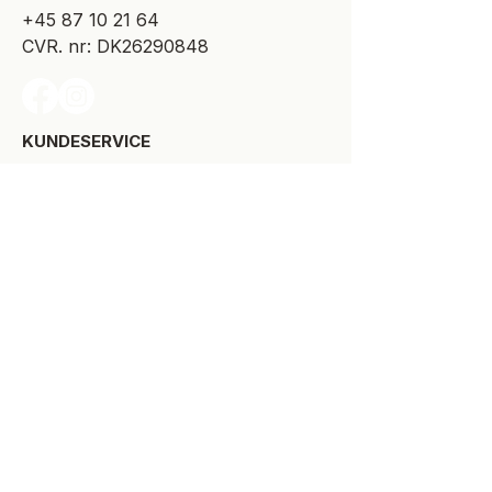
+45 87 10 21 64
CVR. nr: DK26290848
KUNDESERVICE​
Levering
Bytte-/retur
Størrelsesguide
Reklamationsret
Handelsbetingelser
Kontakt SPOT Kidswear
Om SPOT Kidswear
BESØG VORES FYSISKE BUTIK:
Kirkegade 9-11
8900 Randers C
+45 87 10 21 64