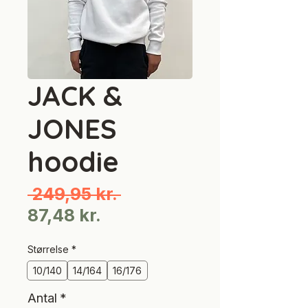
JACK &
JONES
hoodie
Regulær
 249,95 kr. 
Salgspris
pris
87,48 kr.
Størrelse
*
10/140
14/164
16/176
Antal
*