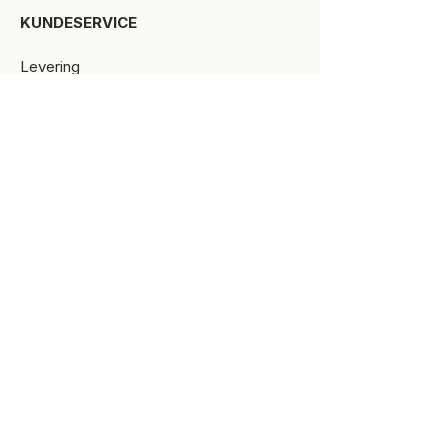
KUNDESERVICE​
Levering
Bytte-/retur
Størrelsesguide
Reklamationsret
Handelsbetingelser
Kontakt SPOT Kidswear
Om SPOT Kidswear
BESØG VORES FYSISKE BUTIK:
Kirkegade 9-11
8900 Randers C
+45 87 10 21 64
ÅBNINGSTIDER
Man-Tors:
10.00 -17.30
Fredag:
10.00-18.00