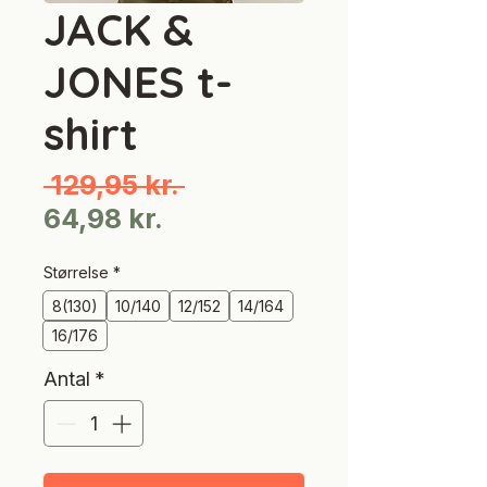
JACK &
JONES t-
shirt
Regulær
 129,95 kr. 
Salgspris
pris
64,98 kr.
Størrelse
*
8(130)
10/140
12/152
14/164
16/176
Antal
*