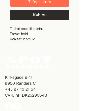
Tilføj til kurv
Køb nu
T-shirt med lille print.
Farve: hvid
Kvalitet: bomuld
​Kirkegade 9-11
8900 Randers C
+45 87 10 21 64
CVR. nr: DK26290848