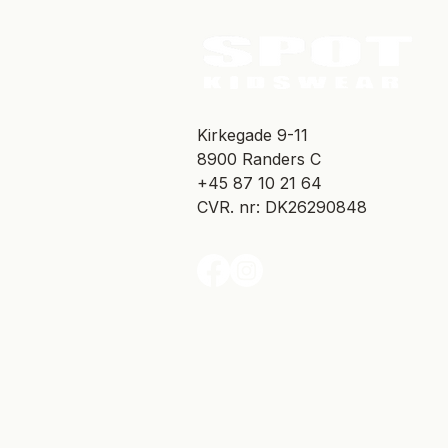
​Kirkegade 9-11
8900 Randers C
+45 87 10 21 64
CVR. nr: DK26290848