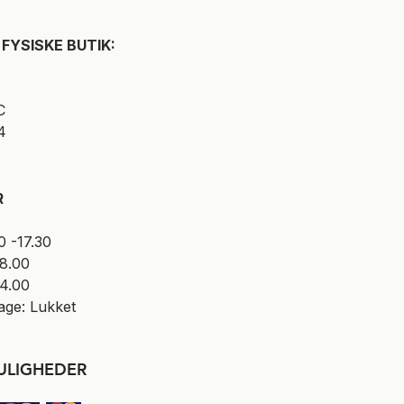
FYSISKE BUTIK:
C
4
R
0 -17.30
18.00
14.00
age: Lukket​
ULIGHEDER