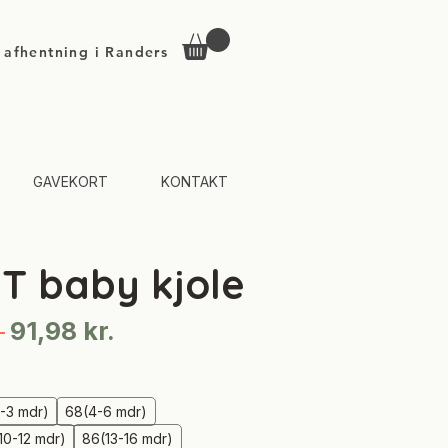
d afhentning i Randers
GAVEKORT
KONTAKT
T baby kjole
Regulær
Salgspris
 
91,98 kr.
pris
-3 mdr)
68(4-6 mdr)
10-12 mdr)
86(13-16 mdr)