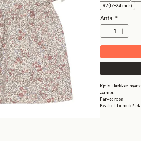
92(17-24 mdr)
Antal
*
Kjole i lækker mønst
ærmer.
Farve: rosa
Kvalitet: bomuld/ el