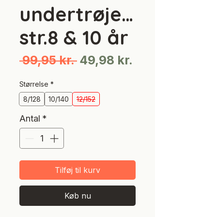
undertrøje…
str.8 & 10 år
Regulær
Salgspris
 99,95 kr. 
49,98 kr.
pris
Størrelse
*
8/128
10/140
12/152
Antal
*
Tilføj til kurv
Køb nu