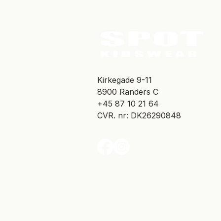
​Kirkegade 9-11
8900 Randers C
+45 87 10 21 64
CVR. nr: DK26290848