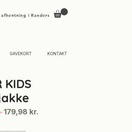
d afhentning i Randers
GAVEKORT
KONTAKT
 KIDS
jakke
Regulær
Salgspris
 
179,98 kr.
pris