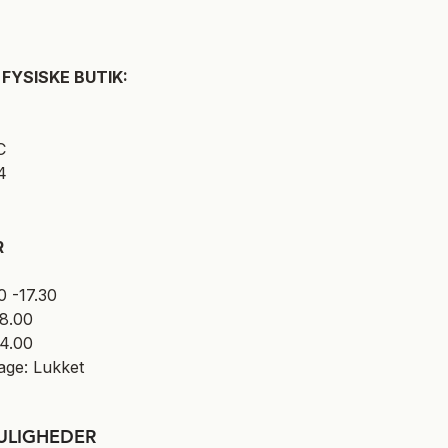
FYSISKE BUTIK:
C
4
R
0 -17.30
18.00
14.00
age: Lukket​
ULIGHEDER