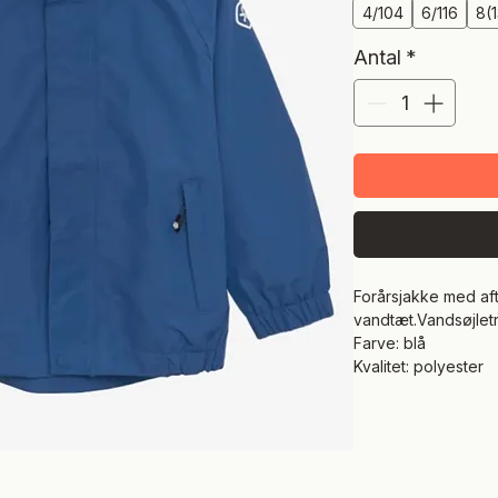
4/104
6/116
8(
Antal
*
Forårsjakke med aft
vandtæt.Vandsøjletry
Farve: blå
Kvalitet: polyester