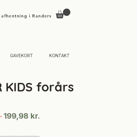
d afhentning i Randers
GAVEKORT
KONTAKT
 KIDS forårs
Regulær
Salgspris
 
199,98 kr.
pris