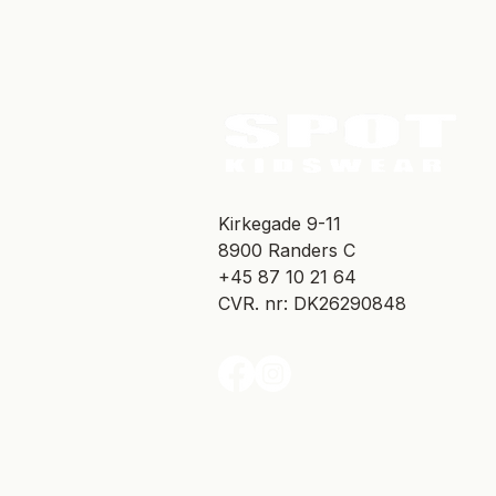
​Kirkegade 9-11
8900 Randers C
+45 87 10 21 64
CVR. nr: DK26290848