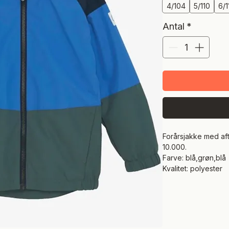
4/104
5/110
6/1
Antal
*
Forårsjakke med aft
10.000.
Farve: blå,grøn,blå
Kvalitet: polyester