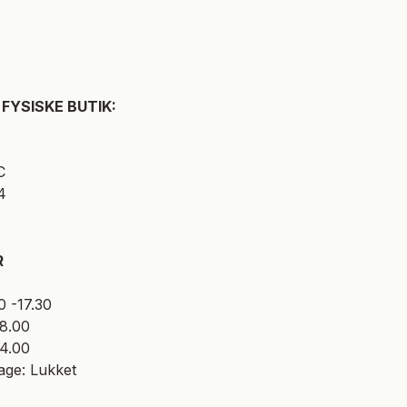
FYSISKE BUTIK:
C
4
R
0 -17.30
18.00
14.00
age: Lukket​